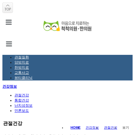
관절질환
양방치료
한방치료
교통사고
뷰티클리닉
건강정보
관절건강
통합건강
난치성정보
언론보도
관절건강
HOME
건강정보
관절건강
보기