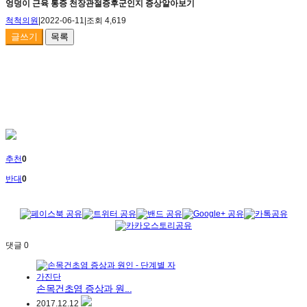
엉덩이 근육 통증 천장관절증후군인지 증상알아보기
척척의원
|
2022-06-11
|
조회 4,619
글쓰기
목록
추천
0
반대
0
댓글
0
손목건초염 증상과 원...
2017.12.12