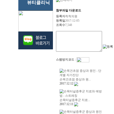
뷰티클리닉
첨부파일 다운로드
등록자
척척의원
등록일
2017-12-05
조회수
7,548
스팸방지코드 :
손목건초염 증상과 원...
2017.12.12
손목터널증후군 치료...
2017.12.11