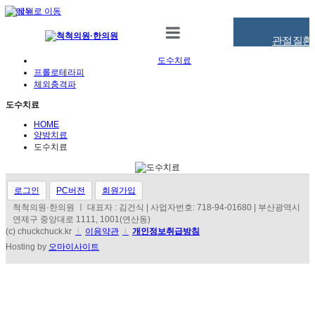
관절질환
도수치료
프롤로테라피
체외충격파
도수치료
HOME
양방치료
도수치료
로그인
PC버전
회원가입
척척의원·한의원 ㅣ 대표자 : 김건식 | 사업자번호: 718-94-01680 | 부산광역시
연제구 중앙대로 1111, 1001(연산동)
(c) chuckchuck.kr
l
이용약관
l
개인정보취급방침
Hosting by
오마이사이트