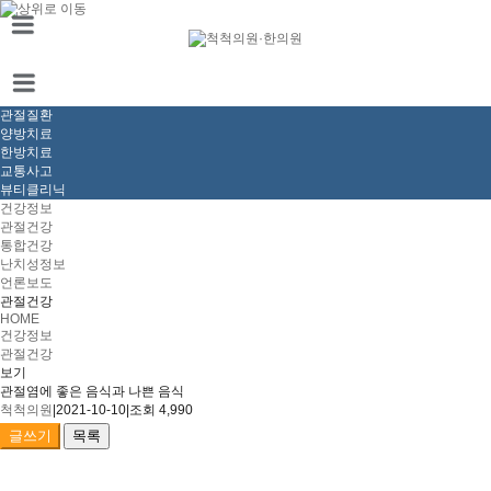
관절질환
양방치료
한방치료
교통사고
뷰티클리닉
건강정보
관절건강
통합건강
난치성정보
언론보도
관절건강
HOME
건강정보
관절건강
보기
관절염에 좋은 음식과 나쁜 음식
척척의원
|
2021-10-10
|
조회 4,990
글쓰기
목록