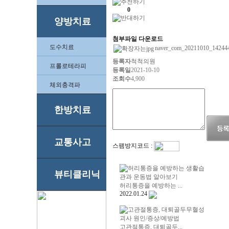
0
양방치료
첨부파일 다운로드
도수치료
naver_com_20211010_142444
등록자
척척의원
프롤로테라피
등록일
2021-10-10
조회수
4,900
체외충격파
한방치료
교통사고
스팸방지코드 :
뷰티클리닉
허리통증을 예방하는 ...
2022.01.24
고관절통증, 대퇴골두...