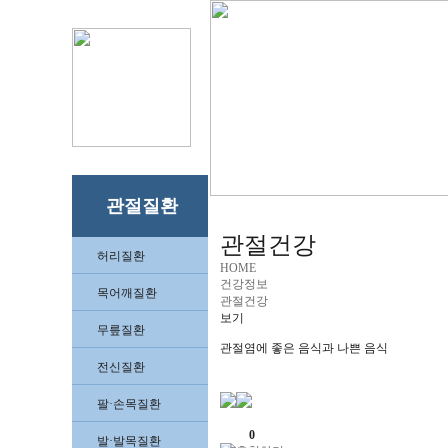
관절질환
관절건강
허리질환
HOME
건강정보
목어깨질환
관절건강
보기
무릎질환
관절염에 좋은 음식과 나쁜 음식
전신질환
팔·손목질환
0
발·발목질환