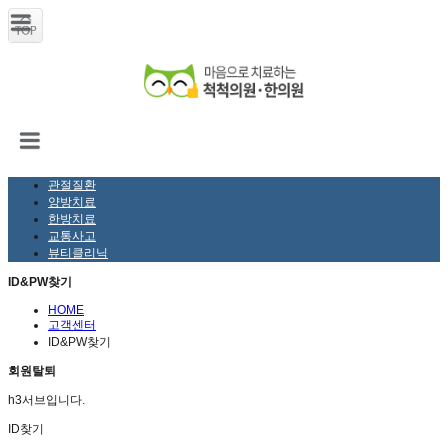
관절질환
양방치료
한방치료
교통사고
뷰티클리닉
ID&PW찾기
HOME
고객센터
ID&PW찾기
회원탈퇴
h3서브입니다.
ID찾기