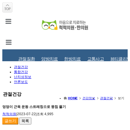
관절질환
양방치료
한방치료
교통사고
뷰티클리
관절건강
통합건강
난치성정보
언론보도
관절건강
HOME
건강정보
관절건강
보기
엉덩이 근육 운동 스트레칭으로 뭉침 풀기
척척의원
|
2023-07-22
|
조회 4,995
글쓰기
목록