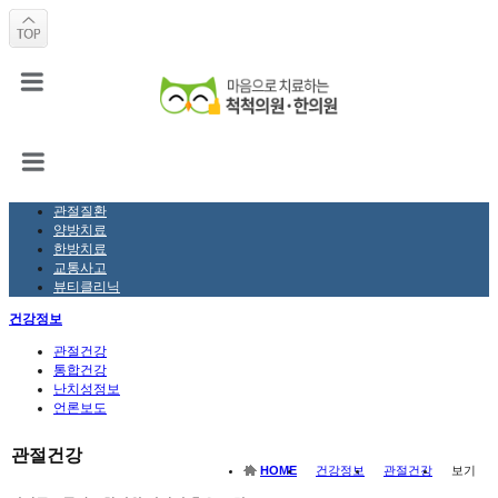
관절질환
양방치료
한방치료
교통사고
뷰티클리닉
건강정보
관절건강
통합건강
난치성정보
언론보도
관절건강
HOME
건강정보
관절건강
보기