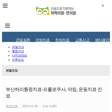
0
0
관절질환
양방치료
한방치료
교통사고
뷰티클리
관절건강
통합건강
난치성정보
언론보도
관절건강
부산허리통증치료-프롤로주사, 약침, 운동치료 진
료
척척의원
|
2023-01-06
|
조회 4,885