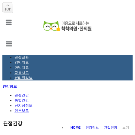
관절질환
양방치료
한방치료
교통사고
뷰티클리닉
건강정보
관절건강
통합건강
난치성정보
언론보도
관절건강
HOME
건강정보
관절건강
보기