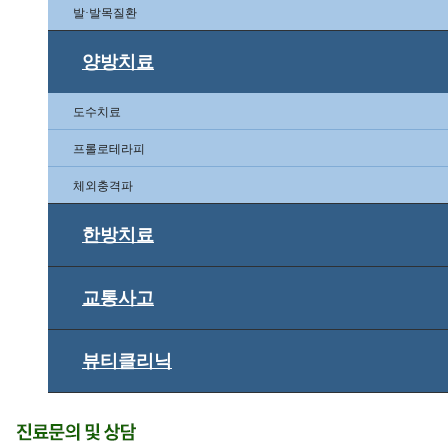
발·발목질환
양방치료
도수치료
프롤로테라피
체외충격파
한방치료
교통사고
뷰티클리닉