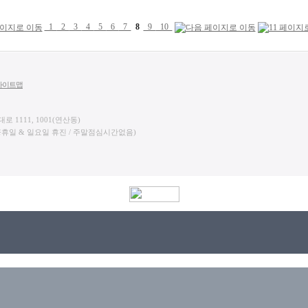
1
2
3
4
5
6
7
8
9
10
사이트맵
로 1111, 1001(연산동)
 2:00 / 공휴일 & 일요일 휴진 / 주말점심시간없음)