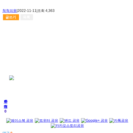
척척의원
|
2022-11-11
|
조회 4,363
글쓰기
목록
추
반
천
대
0
0