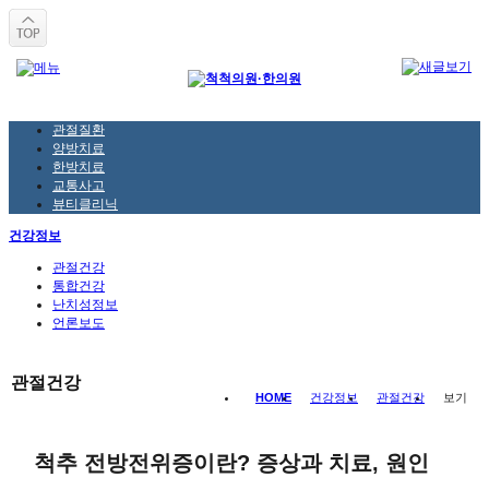
관절질환
양방치료
한방치료
교통사고
뷰티클리닉
건강정보
관절건강
통합건강
난치성정보
언론보도
관절건강
HOME
건강정보
관절건강
보기
척추 전방전위증이란? 증상과 치료, 원인